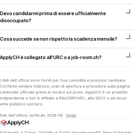
Devo candidarmi prima di essere ufficialmente
disoccupato?
Cosa succede se non rispetto la scadenza mensile?
ApplyCH è collegato all'URC o a job-room.ch?
I dati dell'ufficio sono forniti per Sua comodità e possono cambiare.
Confermi sempre indirizzo, orari di apertura e procedure sulla pagina
cantonale ufficiale prima di recarsi sul posto. ApplyCH è un prodotto
indipendente e non è affiliato a RAV/ORP/URC, alla SECO o ad alcun
ente pubblico svizzero.
Dati dell'ufficio verificati: 2026-06
·
Fonte
ApplyCH
Sviluppato a Zurigo. Ospitato a Zurigo (europe-west6). Nessun tracker