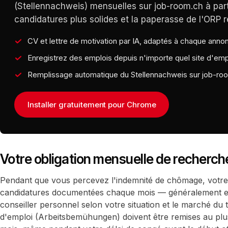
(Stellennachweis) mensuelles sur job-room.ch à part
candidatures plus solides et la paperasse de l'ORP 
CV et lettre de motivation par IA, adaptés à chaque anno
Enregistrez des emplois depuis n'importe quel site d'empl
Remplissage automatique du Stellennachweis sur job-ro
Installer gratuitement pour Chrome
Votre obligation mensuelle de recherch
Pendant que vous percevez l'indemnité de chômage, votre
candidatures documentées chaque mois — généralement en
conseiller personnel selon votre situation et le marché du 
d'emploi (Arbeitsbemühungen) doivent être remises au plus