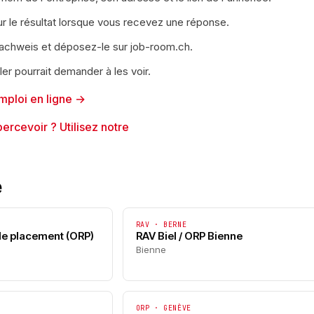
r le résultat lorsque vous recevez une réponse.
nnachweis et déposez-le sur job-room.ch.
r pourrait demander à les voir.
mploi en ligne →
rcevoir ? Utilisez notre
é
RAV · BERNE
 de placement (ORP)
RAV Biel / ORP Bienne
Bienne
ORP · GENÈVE