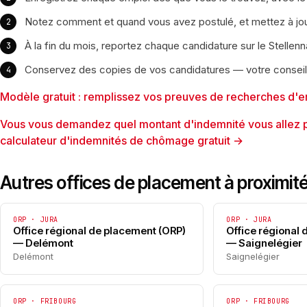
Notez comment et quand vous avez postulé, et mettez à jou
À la fin du mois, reportez chaque candidature sur le Stelle
Conservez des copies de vos candidatures — votre conseille
Modèle gratuit : remplissez vos preuves de recherches d'e
Vous vous demandez quel montant d'indemnité vous allez pe
calculateur d'indemnités de chômage gratuit →
Autres offices de placement à proximit
ORP · JURA
ORP · JURA
Office régional de placement (ORP)
Office régional
— Delémont
— Saignelégier
Delémont
Saignelégier
ORP · FRIBOURG
ORP · FRIBOURG