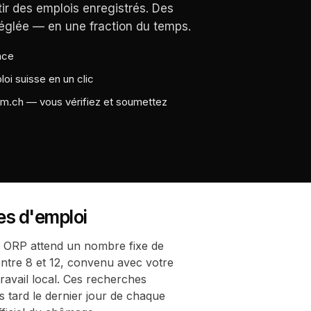
ir des emplois enregistrés. Des
réglée — en une fraction du temps.
nce
oi suisse en un clic
om.ch — vous vérifiez et soumettez
es d'emploi
 ORP attend un nombre fixe de
tre 8 et 12, convenu avec votre
travail local. Ces recherches
 tard le dernier jour de chaque