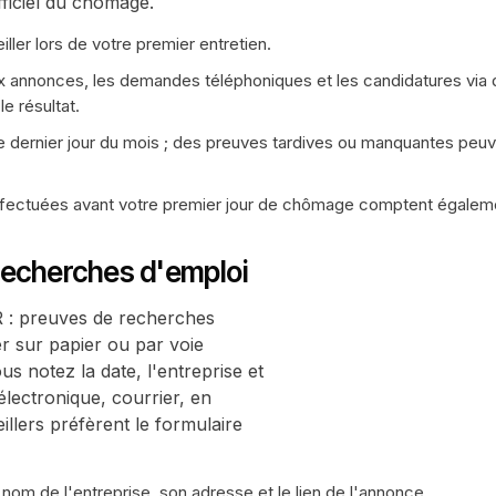
ficiel du chômage.
er lors de votre premier entretien.
x annonces, les demandes téléphoniques et les candidatures via
e résultat.
e dernier jour du mois ; des preuves tardives ou manquantes peu
ffectuées avant votre premier jour de chômage comptent égalem
recherches d'emploi
FR : preuves de recherches
er sur papier ou par voie
s notez la date, l'entreprise et
électronique, courrier, en
illers préfèrent le formulaire
nom de l'entreprise, son adresse et le lien de l'annonce.