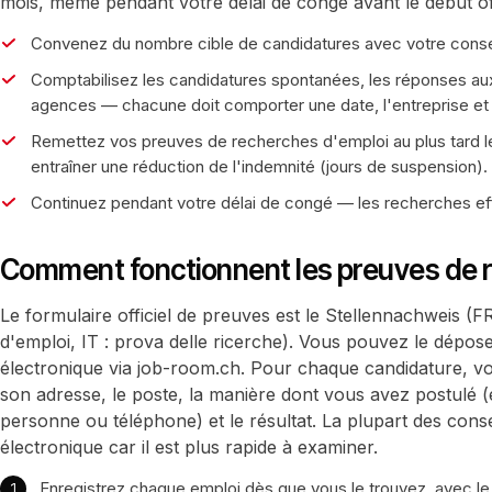
mois, même pendant votre délai de congé avant le début of
Convenez du nombre cible de candidatures avec votre conseill
Comptabilisez les candidatures spontanées, les réponses au
agences — chacune doit comporter une date, l'entreprise et l
Remettez vos preuves de recherches d'emploi au plus tard l
entraîner une réduction de l'indemnité (jours de suspension).
Continuez pendant votre délai de congé — les recherches e
Comment fonctionnent les preuves de 
Le formulaire officiel de preuves est le Stellennachweis (
d'emploi, IT : prova delle ricerche). Vous pouvez le dépos
électronique via job-room.ch. Pour chaque candidature, vou
son adresse, le poste, la manière dont vous avez postulé (
personne ou téléphone) et le résultat. La plupart des conse
électronique car il est plus rapide à examiner.
Enregistrez chaque emploi dès que vous le trouvez, avec le 