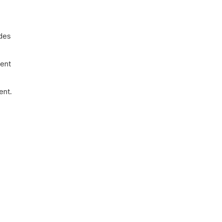
 des
vent
ent.