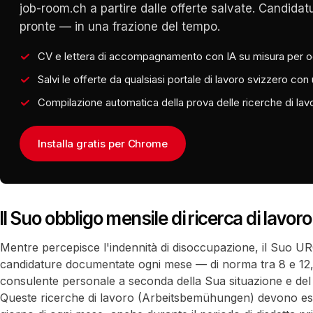
job-room.ch a partire dalle offerte salvate. Candidat
pronte — in una frazione del tempo.
CV e lettera di accompagnamento con IA su misura per o
Salvi le offerte da qualsiasi portale di lavoro svizzero con 
Compilazione automatica della prova delle ricerche di lav
Installa gratis per Chrome
Il Suo obbligo mensile di ricerca di lavoro
Mentre percepisce l'indennità di disoccupazione, il Suo UR
candidature documentate ogni mese — di norma tra 8 e 12,
consulente personale a seconda della Sua situazione e del 
Queste ricerche di lavoro (Arbeitsbemühungen) devono ess