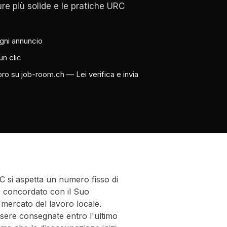
ure più solide e le pratiche URC
gni annuncio
un clic
oro su job-room.ch — Lei verifica e invia
C si aspetta un numero fisso di
 concordato con il Suo
mercato del lavoro locale.
ere consegnate entro l'ultimo