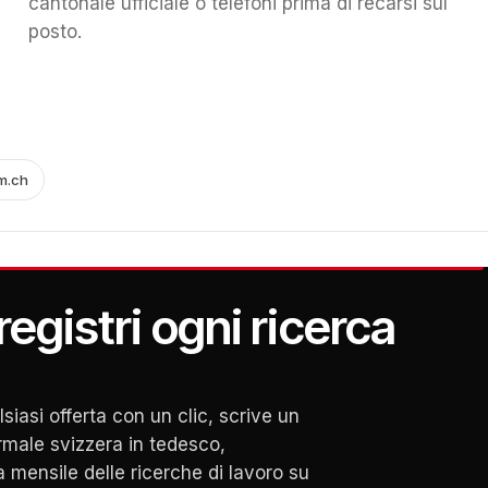
cantonale ufficiale o telefoni prima di recarsi sul
posto.
m.ch
egistri ogni ricerca
asi offerta con un clic, scrive un
male svizzera in tedesco,
a mensile delle ricerche di lavoro su