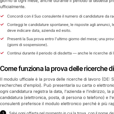
giorno di ogni mese, anche durante il periodo di disdetta pr
ufficialmente.
Concordi con il Suo consulente il numero di candidature da ra
Conteggi le candidature spontanee, le risposte agli annunci, 
deve indicare data, azienda ed esito.
Presenti la Sua prova entro l'ultimo giorno del mese; una pro
(giorni di sospensione).
Continui durante il periodo di disdetta — anche le ricerche d
Come funziona la prova delle ricerche di
Il modulo ufficiale è la prova delle ricerche di lavoro (DE:
recherches d'emploi). Può presentarla su carta o elettron
ogni candidatura registra la data, l'azienda e l'indirizzo, la 
candidatura (elettronica, posta, di persona o telefono) e l'e
consulenti preferisce il modulo elettronico perché è più ra
Salvi ogni offerta nel momento in cui la trova, con il nome dell'