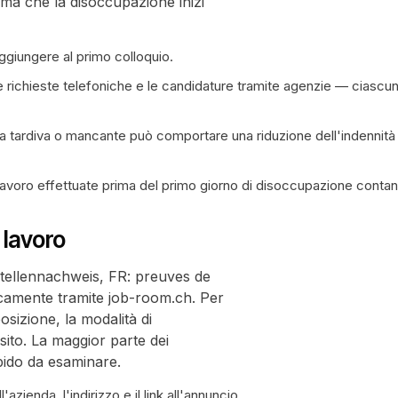
ima che la disoccupazione inizi
ggiungere al primo colloquio.
le richieste telefoniche e le candidature tramite agenzie — ciascu
va tardiva o mancante può comportare una riduzione dell'indennità
i lavoro effettuate prima del primo giorno di disoccupazione contan
 lavoro
 Stellennachweis, FR: preuves de
icamente tramite job-room.ch. Per
posizione, la modalità di
sito. La maggior parte dei
pido da esaminare.
azienda, l'indirizzo e il link all'annuncio.