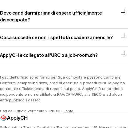
Devo candidarmi prima di essere ufficialmente
disoccupato?
Cosa succede se non rispetto la scadenza mensile?
ApplyCH è collegato all'URC o a job-room.ch?
I dati dell'ufficio sono forniti per Sua comodità e possono cambiare.
Confermi sempre indirizzo, orari di apertura e procedure sulla pagina
cantonale ufficiale prima di recarsi sul posto. ApplyCH è un prodotto
indipendente e non è affiliato a RAV/ORP/URC, alla SECO o ad alcun
ente pubblico svizzero.
Dati dell'ufficio verificati: 2026-06
·
Fonte
ApplyCH
Sviluppato a Zurigo. Ospitato a Zurigo (europe-west6). Nessun tracker