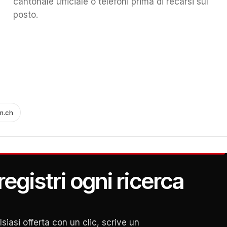
cantonale ufficiale o telefoni prima di recarsi sul
posto.
m.ch
egistri ogni ricerca
asi offerta con un clic, scrive un