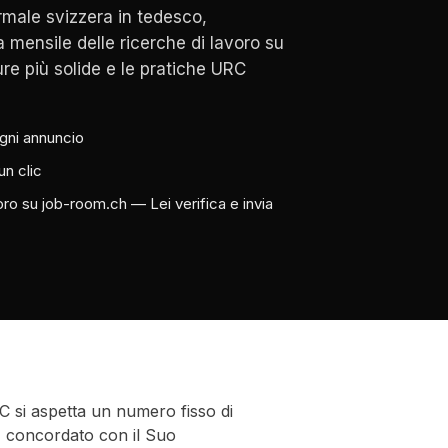
male svizzera in tedesco,
a mensile delle ricerche di lavoro su
ure più solide e le pratiche URC
gni annuncio
un clic
oro su job-room.ch — Lei verifica e invia
C si aspetta un numero fisso di
 concordato con il Suo