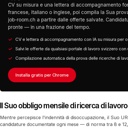
CV su misura e una lettera di accompagnamento for
francese, italiano o inglese, poi compila la Sua prov
job-room.ch a partire dalle offerte salvate. Candidat
pronte — in una frazione del tempo.
CV e lettera di accompagnamento con IA su misura per o
Salvi le offerte da qualsiasi portale di lavoro svizzero con 
Compilazione automatica della prova delle ricerche di lav
Installa gratis per Chrome
Il Suo obbligo mensile di ricerca di lavoro
Mentre percepisce l'indennità di disoccupazione, il Suo UR
candidature documentate ogni mese — di norma tra 8 e 12,