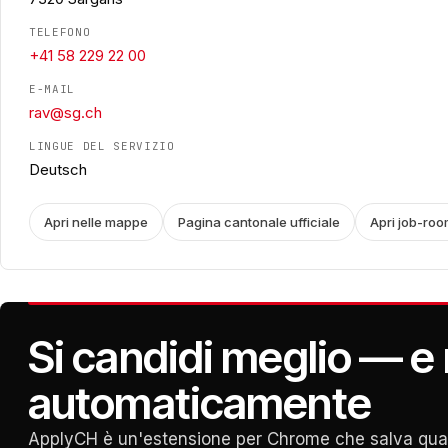
TELEFONO
+41 58 229 22 00
E-MAIL
rav@sg.ch
LINGUE DEL SERVIZIO
Deutsch
Apri nelle mappe
Pagina cantonale ufficiale
Apri job-roo
Si candidi meglio — e r
automaticamente
ApplyCH è un'estensione per Chrome che salva qualsi